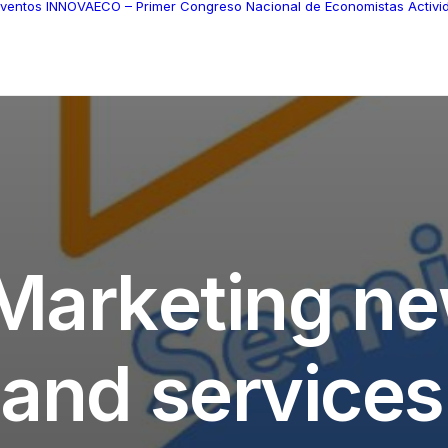
ventos
INNOVAECO – Primer Congreso Nacional de Economistas
Activ
M
a
r
k
e
t
i
n
g
n
e
a
n
d
s
e
r
v
i
c
e
s