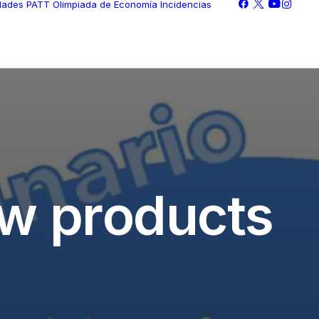
idades PATT
Olimpiada de Economía
Incidencias
w
p
r
o
d
u
c
t
s