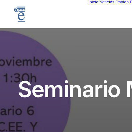
Inicio
Noticias
Empleo
E
S
e
m
i
n
a
r
i
o