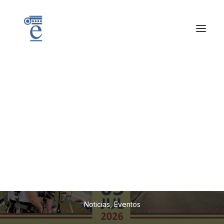
I
V
J
O
R
N
A
D
A
S
D
E
A
M
B
I
E
N
T
A
C
I
Ó
N
P
A
R
A
U
N
I
V
E
R
S
I
T
A
R
I
O
S
E
N
L
A
E
S
C
U
E
L
A
N
A
V
A
L
M
I
L
I
T
A
R
2
0
2
6
Noticias
,
Eventos