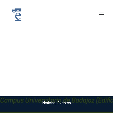
E
N
C
U
E
N
T
R
O
E
X
T
R
E
M
A
D
U
R
A
T
E
C
H
T
A
L
E
N
T
:
F
E
R
I
A
D
E
L
T
A
L
E
N
T
O
T
E
C
N
O
L
Ó
G
I
C
O
2
0
2
3
Noticias
,
Eventos