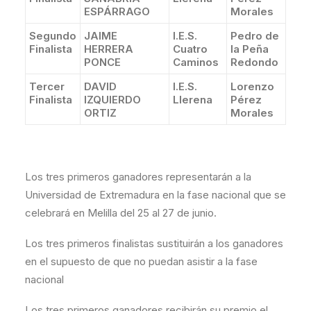
ESPÁRRAGO
Morales
Segundo
JAIME
I.E.S.
Pedro de
Finalista
HERRERA
Cuatro
la Peña
PONCE
Caminos
Redondo
Tercer
DAVID
I.E.S.
Lorenzo
Finalista
IZQUIERDO
Llerena
Pérez
ORTIZ
Morales
Los tres primeros ganadores representarán a la
Universidad de Extremadura en la fase nacional que se
celebrará en Melilla del 25 al 27 de junio.
Los tres primeros finalistas sustituirán a los ganadores
en el supuesto de que no puedan asistir a la fase
nacional
Los tres primeros ganadores recibirán su premio el