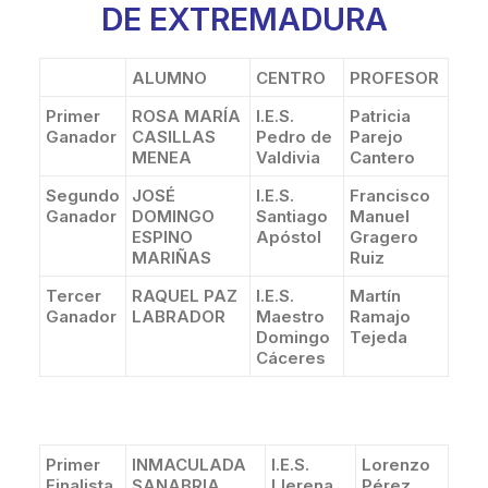
DE EXTREMADURA
ALUMNO
CENTRO
PROFESOR
Primer
ROSA MARÍA
I.E.S.
Patricia
Ganador
CASILLAS
Pedro de
Parejo
MENEA
Valdivia
Cantero
Segundo
JOSÉ
I.E.S.
Francisco
Ganador
DOMINGO
Santiago
Manuel
ESPINO
Apóstol
Gragero
MARIÑAS
Ruiz
Tercer
RAQUEL PAZ
I.E.S.
Martín
Ganador
LABRADOR
Maestro
Ramajo
Domingo
Tejeda
Cáceres
Primer
INMACULADA
I.E.S.
Lorenzo
Finalista
SANABRIA
Llerena
Pérez