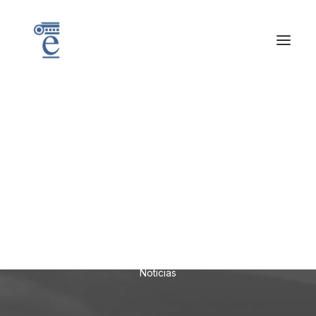
R
E
S
U
L
T
A
D
O
S
D
E
L
A
I
I
I
O
L
I
M
P
I
A
D
A
D
E
E
C
O
N
O
M
Í
A
D
E
E
X
T
R
E
M
A
D
U
R
A
Noticias