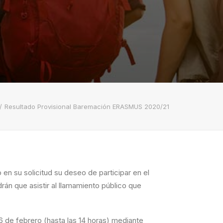
Resultado Provisional Baremación ERASMUS 2020/21
 su solicitud su deseo de participar en el
drán que asistir al llamamiento público que
26 de febrero (hasta las 14 horas) mediante