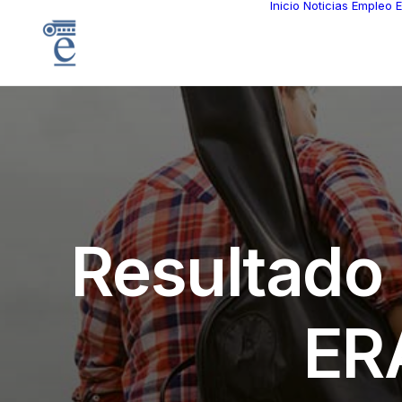
Inicio
Noticias
Empleo
E
R
e
s
u
l
t
a
d
o
E
R