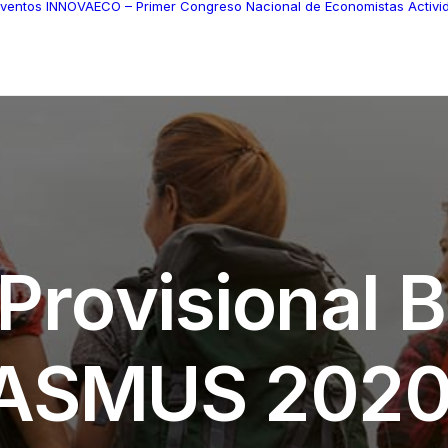
ventos
INNOVAECO – Primer Congreso Nacional de Economistas
Activ
P
r
o
v
i
s
i
o
n
a
l
B
A
S
M
U
S
2
0
2