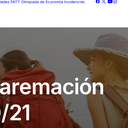
idades PATT
Olimpiada de Economía
Incidencias
a
r
e
m
a
c
i
ó
n
0
/
2
1