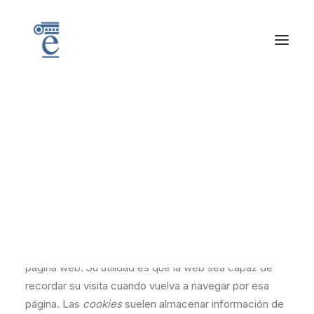
Política de cookies
Política de cookies
Una
cookie
es un pequeño fichero de texto que se
almacena en su navegador cuando visita casi cualquier
página web. Su utilidad es que la web sea capaz de
recordar su visita cuando vuelva a navegar por esa
página. Las
cookies
suelen almacenar información de