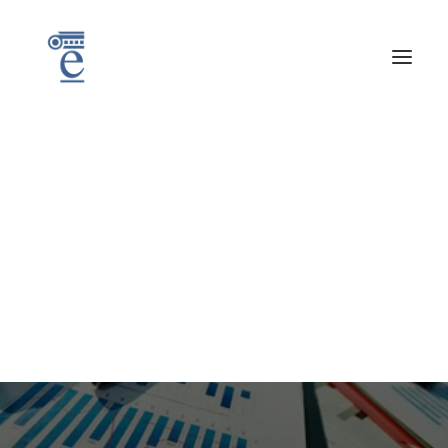
O
f
e
r
t
a
d
e
P
r
á
c
t
i
c
a
s
Noticias