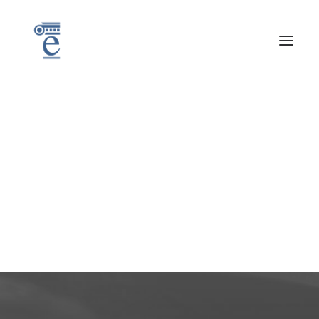
N
O
T
A
E
C
O
U
E
X
T
F
G
Noticias