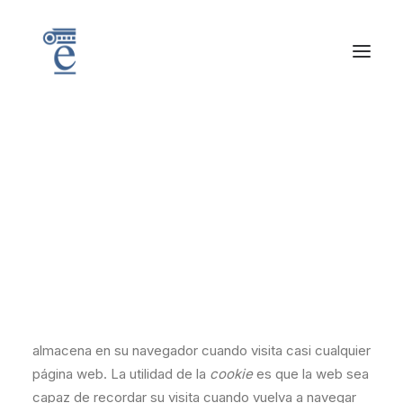
Más información
sobre las cookies
¿Qué es una cookie?
Una
cookie
es un fichero de texto
inofensivo
que se
almacena en su navegador cuando visita casi cualquier
página web. La utilidad de la
cookie
es que la web sea
capaz de recordar su visita cuando vuelva a navegar