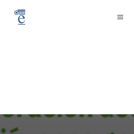
L
e
r
o
y
M
e
r
l
i
n
|
P
r
o
g
r
a
m
a
G
E
N
E
R
A
C
I
Ó
N
L
S
T
O
R
E
S
Noticias
,
Eventos