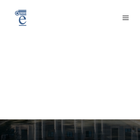
L
a
n
z
a
m
i
e
n
t
o
d
e
l
a
c
o
n
v
o
c
a
t
o
r
i
a
d
e
b
e
c
a
s
J
A
E
I
n
t
r
o
Noticias