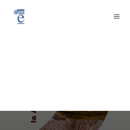
I
n
f
o
r
m
e
s
o
b
r
e
l
a
A
g
r
i
c
u
l
t
u
r
a
y
l
a
G
a
n
a
d
e
r
í
a
E
x
t
r
e
m
e
ñ
a
2
0
2
2
Noticias